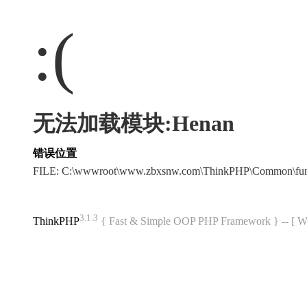
:(
无法加载模块:Henan
错误位置
FILE: C:\wwwroot\www.zbxsnw.com\ThinkPHP\Common\fu
3.1.3
ThinkPHP
{ Fast & Simple OOP PHP Framework } -- 