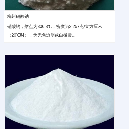
杭州硝酸钠
硝酸钠，熔点为306.8℃，密度为2.257克/立方厘米
（20℃时），为无色透明或白微带...