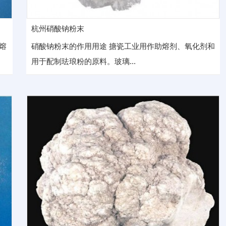
杭州硝酸钠粉末
熔
硝酸钠粉末的作用用途 搪瓷工业用作助熔剂、氧化剂和
用于配制珐琅粉的原料。玻璃...